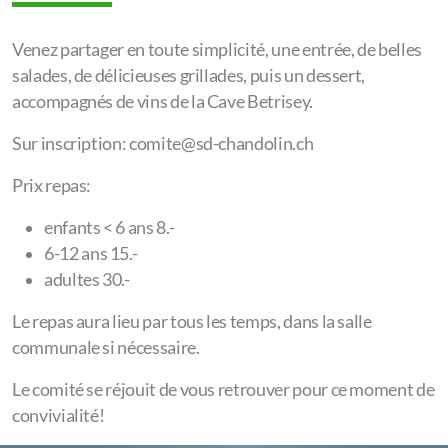
Venez partager en toute simplicité, une entrée, de belles
salades, de délicieuses grillades, puis un dessert,
accompagnés de vins de la Cave Betrisey.
Sur inscription: comite@sd-chandolin.ch
Prix repas:
enfants < 6 ans 8.-
6-12 ans 15.-
adultes 30.-
Le repas aura lieu par tous les temps, dans la salle
communale si nécessaire.
Le comité se réjouit de vous retrouver pour ce moment de
convivialité!