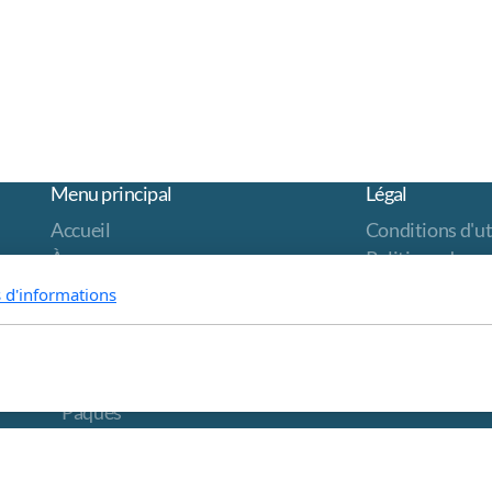
Menu principal
Légal
Accueil
Conditions d'ut
À propos
Politique de co
Evénements
s d'informations
Rois Mages
Table de la convivialité
Marché culinaire
Pâques
Sentiers botaniques
Documents